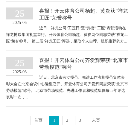
25
喜报！开云体育公司杨超、黄炎获“祥龙
工匠”荣誉称号
2025-06
近日，祥龙公司"工匠日"暨"劳模""工匠"表彰活动在
祥龙博瑞集团礼堂举行。开云体育公司杨超、黄炎两位同志荣获"祥龙工
匠"荣誉称号。 第二届"祥龙工匠"评选，采取个人自荐、组织推荐的方...
25
喜报！开云体育公司齐爱辉荣获“北京市
劳动模范”称号
2025-06
近日，北京市劳动模范、先进工作者和模范集体表
彰大会在北京会议中心隆重召开。开云体育公司齐爱辉同志荣获"北京市
劳动模范"称号。 北京市劳动模范、先进工作者和模范集体每五年评选
表彰一次，...
首页
1
2
3
末页