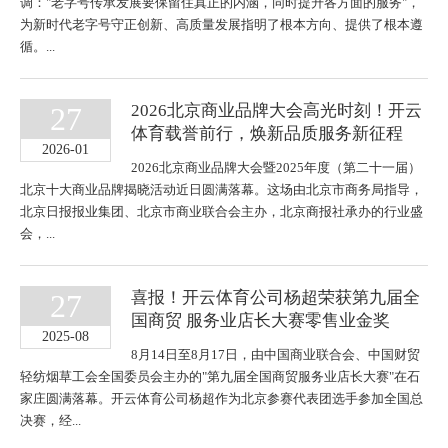
调："老字号传承发展要保留住真正的内涵，同时提升各方面的服务"，
为新时代老字号守正创新、高质量发展指明了根本方向、提供了根本遵
循。...
27
2026北京商业品牌大会高光时刻！开云
体育载誉前行，焕新品质服务新征程
2026-01
2026北京商业品牌大会暨2025年度（第二十一届）
北京十大商业品牌揭晓活动近日圆满落幕。这场由北京市商务局指导，
北京日报报业集团、北京市商业联合会主办，北京商报社承办的行业盛
会，...
27
喜报！开云体育公司杨超荣获第九届全
国商贸 服务业店长大赛零售业金奖
2025-08
8月14日至8月17日，由中国商业联合会、中国财贸
轻纺烟草工会全国委员会主办的"第九届全国商贸服务业店长大赛"在石
家庄圆满落幕。开云体育公司杨超作为北京参赛代表团选手参加全国总
决赛，经...