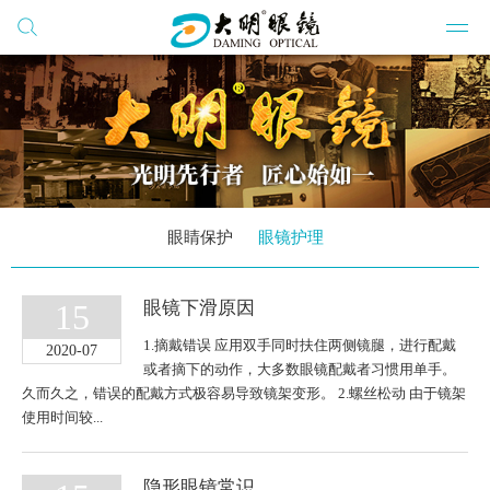
搜索
网站群
公司
公司
公司
眼睛保护
眼镜护理
开云
15
眼镜下滑原因
1.摘戴错误 应用双手同时扶住两侧镜腿，进行配戴
党建
2020-07
或者摘下的动作，大多数眼镜配戴者习惯用单手。
学习
久而久之，错误的配戴方式极容易导致镜架变形。 2.螺丝松动 由于镜架
使用时间较...
公司
隐形眼镜常识