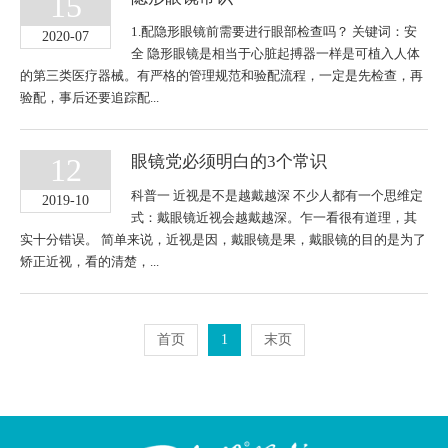
15
促销
1.配隐形眼镜前需要进行眼部检查吗？ 关键词：安
2020-07
行业
全 隐形眼镜是相当于心脏起搏器一样是可植入人体
的第三类医疗器械。有严格的管理规范和验配流程，一定是先检查，再
验配，事后还要追踪配...
镜架
12
眼镜党必须明白的3个常识
镜片
科普一 近视是不是越戴越深 不少人都有一个思维定
2019-10
功能
式：戴眼镜近视会越戴越深。乍一看很有道理，其
实十分错误。 简单来说，近视是因，戴眼镜是果，戴眼镜的目的是为了
矫正近视，看的清楚，...
眼睛
眼镜
首页
1
末页
连锁