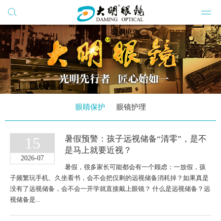
搜索
网站群
公司
公司
公司
眼睛保护
眼镜护理
开云
15
暑假预警：孩子远视储备“清零”，是不
是马上就要近视？
党建
2026-07
暑假，很多家长可能都会有一个顾虑：一放假，孩
学习
子频繁玩手机、久坐看书，会不会把仅剩的远视储备消耗掉？如果真是
没有了远视储备，会不会一开学就直接戴上眼镜？ 什么是远视储备？远
视储备是...
公司