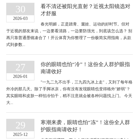
促销
30
看不清还被阳光直射？近视太阳镜选对
行业
才舒服
2026-03
春光明媚，正是踏青、遛娃、运动的好时节。但对
于近视的朋友来说，一边要看清路，一边要防强光，到底该怎么选？ 别
再只靠普通墨镜凑合了！开云体育为你整理了一份极简实用指南，从款
式到参数...
镜架
镜片
27
你的眼睛也怕“冷”！这份全人群护眼指
功能
南请收好
2026-01
"一九二九不出手，三九四九冰上走"，又到了每年格
外冷的那几天。除了手脚冰凉，你有没有发现眼睛也变得格外"娇弱"？
眼睛
其实眼睛和皮肤一样怕冷怕干，稍不注意就会被各种问题找上门。 今天
眼镜
大...
29
寒潮来袭，眼睛也怕“冻”！这份全人群
连锁
护眼指南请收好！
2025-12