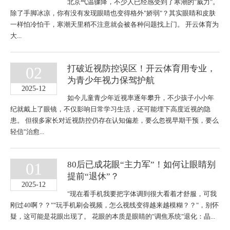
北京气温骤降，不少人已经感受到了寒潮的"威力"。
除了手脚冰凉，你有没有发现眼睛也变得格外"娇弱"？其实眼睛和皮肤
一样怕冷怕干，寒潮天里稍不注意就会被各种问题找上门。 开云体育为
大...
02
打破近视防控误区！开云体育用专业，
为青少年视力保驾护航
2025-12
如今儿童青少年近视率逐年攀升，不少孩子小小年
纪就戴上了眼镜，不仅影响日常学习生活，还可能埋下高度近视的隐
患。 但很多家长对近视防控仍存在认知偏差，要么忽视早期干预，要么
轻信"治愈...
01
80后已成花眼“主力军”！如何让眼睛别
提前“退休”？
2025-12
"现在看手机我要把字体调到很大看着才舒服，可我
刚过40啊？？""玩手机刷会视频，怎么视线变得越来越模糊？？"，别怀
疑，这可能是花眼出现了。 花眼的本质是眼睛的"调焦系统"退化：晶...