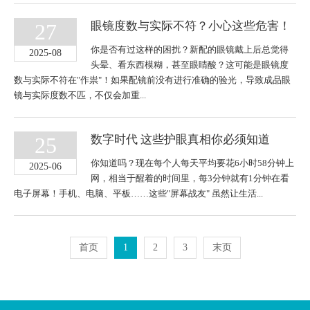
27
眼镜度数与实际不符？小心这些危害！
你是否有过这样的困扰？新配的眼镜戴上后总觉得
2025-08
头晕、看东西模糊，甚至眼睛酸？这可能是眼镜度
数与实际不符在"作祟"！如果配镜前没有进行准确的验光，导致成品眼
镜与实际度数不匹，不仅会加重...
25
数字时代 这些护眼真相你必须知道
你知道吗？现在每个人每天平均要花6小时58分钟上
2025-06
网，相当于醒着的时间里，每3分钟就有1分钟在看
电子屏幕！手机、电脑、平板……这些"屏幕战友" 虽然让生活...
首页
1
2
3
末页