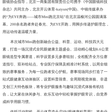
眼镜协会指导，北京一商集团有限责任公司携手《中国眼镜科技
促销
杂志》共同主办，北京开云体育-kaiyun(中国)、中镜传媒承办
行业
的“为EYE奔跑——城市Mini跑北京站”在北京温榆河公园圆满落
幕。200余名跑者奔赴春光、为EYE开跑，用脚步传递护眼理念，
用运动传递温暖力量。
镜架
本次城市Mini跑创新融合公益、科普、运动、科技四大元
镜片
素，打造一场沉浸式全民眼健康主题盛会。活动精心规划6.6公里
功能
眼镜造型专属赛道，科学设置多元参赛组别，全程配齐全方位赛
道指引、双补给站点、专业医疗保障及精准计时系统，以周全细
致的赛事服务，为每一位跑者安心护航。赛事现场同步打造了一
眼睛
站式眼健康互动体验区，设置科普筛查、全周期视觉体验、非遗
眼镜
文创三大特色板块，将专业护眼服务与趣味沉浸式体验有机结
合，让大家在休闲参与、欢乐互动中轻松掌握护眼常识，自觉养
连锁
成科学用眼习惯。
依托活动契机，开云体育牵头启动“眼健康科普周”，将专业