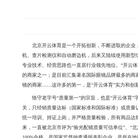
北京开云体育是一个开拓创新，不断进取的企业，
机、查片检测仪和自动磨边机，后来又陆续使用新型综
专业技术、经营思路也一直居行业领先地位。“开云
的商家之一；是目前汇集著名国际眼镜品牌最多的商
镜的商家……这许多的第一，是“开云体育”实力和创
恪守老字号“质量第一”的宗旨，也是“开云体育
关，只经销质量达标（国家标准和国际标准）或质量
统一培训、持证上岗，并严格质量检验，所有商品达
来，一直被北京市评为“验光配镜质量可信单位”、“
100%合格，是国家监督抽查通报表彰企业，是所在地