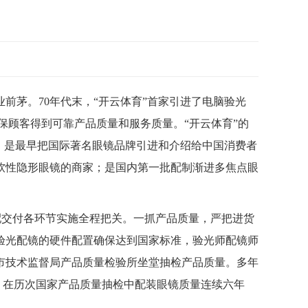
前茅。70年代末，“开云体育”首家引进了电脑验光
保顾客得到可靠产品质量和服务质量。“开云体育”的
；是最早把国际著名眼镜品牌引进和介绍给中国消费者
软性隐形眼镜的商家；是国内第一批配制渐进多焦点眼
验配交付各环节实施全程把关。一抓产品质量，严把进货
验光配镜的硬件配置确保达到国家标准，验光师配镜师
市技术监督局产品质量检验所坐堂抽检产品质量。多年
标，在历次国家产品质量抽检中配装眼镜质量连续六年